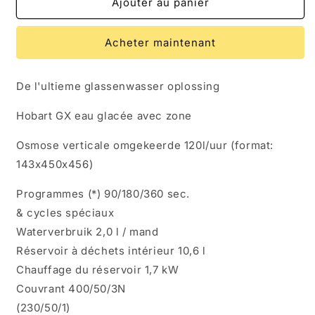
de
de
Ajouter au panier
Hobart
Hobart
FX
FX
Acheter maintenant
Voorlader
Voorlader
Vaatmachine
Vaatmachine
à
à
De l'ultieme glassenwasser oplossing
laver
laver
Hobart GX eau glacée avec zone
Osmose verticale omgekeerde 120l/uur (format:
143x450x456)
Programmes (*) 90/180/360 sec.
& cycles spéciaux
Waterverbruik 2,0 l / mand
Réservoir à déchets intérieur 10,6 l
Chauffage du réservoir 1,7 kW
Couvrant 400/50/3N
(230/50/1)