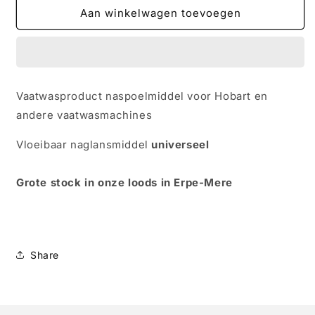
Hobart
Hobart
Aan winkelwagen toevoegen
HYLINE
HYLINE
HLD-
HLD-
5000
5000
Naspoelmiddel
Naspoelmiddel
10L
10L
Vaatwasproduct naspoelmiddel voor Hobart en
andere vaatwasmachines
Vloeibaar naglansmiddel
universeel
Grote stock in onze loods in Erpe-Mere
Share