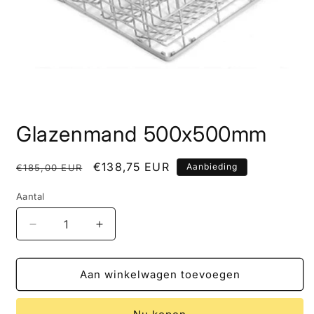
Media
1
Glazenmand 500x500mm
openen
in
modaal
Normale
Aanbiedingsprijs
€138,75 EUR
Aanbieding
€185,00 EUR
prijs
Aantal
Aantal
Aantal
Aantal
verlagen
verhogen
voor
voor
Glazenmand
Glazenmand
Aan winkelwagen toevoegen
500x500mm
500x500mm