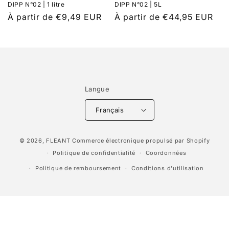
DIPP N°02 | 1 litre
DIPP N°02 | 5L
o
Prix
À partir de €9,49 EUR
Prix
À partir de €44,95 EUR
habituel
habituel
n
:
Langue
Français
Moyens
© 2026,
FLEANT
Commerce électronique propulsé par Shopify
de
Politique de confidentialité
Coordonnées
paiement
Politique de remboursement
Conditions d’utilisation